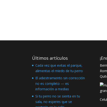
Últimos artículos
¡En
Cada vez que evitas el parque,
Bern
alimentas el miedo de tu perro
Romá
Quit
El adiestramiento sin corrección
no es completo — es
información a medias
Si tu perro no se sienta en tu
Celu
sala, no esperes que se