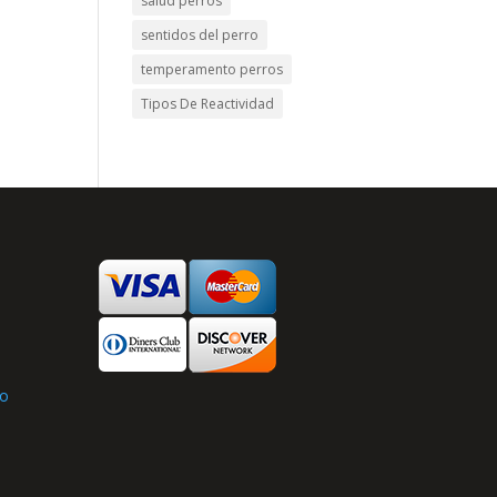
salud perros
sentidos del perro
temperamento perros
Tipos De Reactividad
s
to