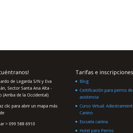
cuéntranos!
Tarifas e inscripcione
ardo de Legarda S/N y Eva
Blog
n, Sector Santa Ana Alta -
Certificación para perros de
o (Arriba de la Occidental)
asistencia
Curso Virtual: Adiestramien
Canino
Escuela canina
lar >
099 588 6910
Hotel para Perros