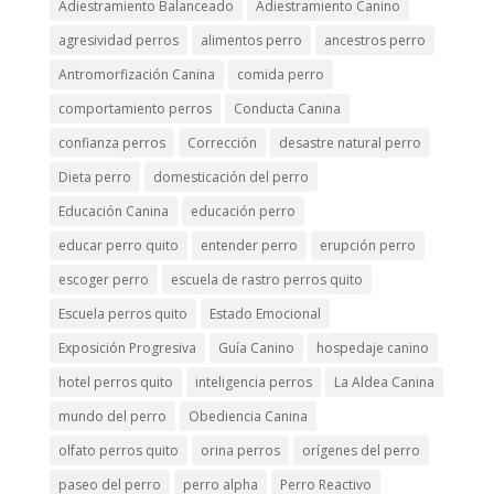
Adiestramiento Balanceado
Adiestramiento Canino
agresividad perros
alimentos perro
ancestros perro
Antromorfización Canina
comida perro
comportamiento perros
Conducta Canina
confianza perros
Corrección
desastre natural perro
Dieta perro
domesticación del perro
Educación Canina
educación perro
educar perro quito
entender perro
erupción perro
escoger perro
escuela de rastro perros quito
Escuela perros quito
Estado Emocional
Exposición Progresiva
Guía Canino
hospedaje canino
hotel perros quito
inteligencia perros
La Aldea Canina
mundo del perro
Obediencia Canina
olfato perros quito
orina perros
orígenes del perro
paseo del perro
perro alpha
Perro Reactivo