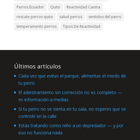
Perros Ecuador
Quito
Reactividad Canina
rescate perros quito
salud perros
sentidos del perro
temperamento perros
Tipos De Reactividad
Últimos artículos
Cada vez que evitas el parque, alimentas el miedo de
tu perro
El adiestramiento sin corrección no es completo —
es información a medias
Si tu perro no se sienta en tu sala, no esperes que se
controle en la calle
Estás tratando como niño a un depredador — y por
eso no funciona nada