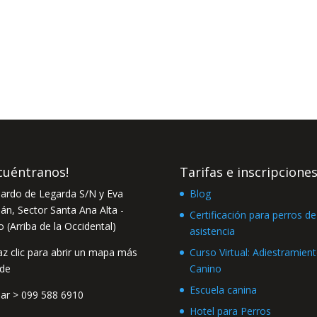
cuéntranos!
Tarifas e inscripcione
ardo de Legarda S/N y Eva
Blog
n, Sector Santa Ana Alta -
Certificación para perros de
o (Arriba de la Occidental)
asistencia
Curso Virtual: Adiestramien
Canino
Escuela canina
lar >
099 588 6910
Hotel para Perros