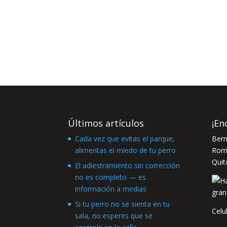
Últimos artículos
¡En
Cada vez que evitas el parque,
Bern
alimentas el miedo de tu perro
Romá
Quit
El adiestramiento sin corrección
no es completo — es
información a medias
Si tu perro no se sienta en tu
Celu
sala, no esperes que se