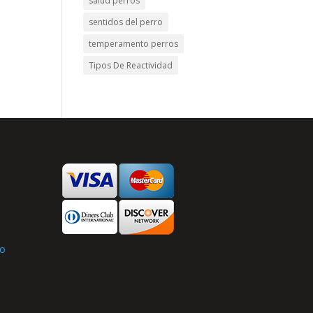
salud perros
sentidos del perro
temperamento perros
Tipos De Reactividad
s
to