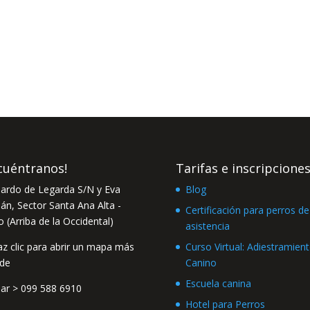
cuéntranos!
Tarifas e inscripcione
ardo de Legarda S/N y Eva
Blog
n, Sector Santa Ana Alta -
Certificación para perros de
o (Arriba de la Occidental)
asistencia
Curso Virtual: Adiestramien
Canino
Escuela canina
lar >
099 588 6910
Hotel para Perros