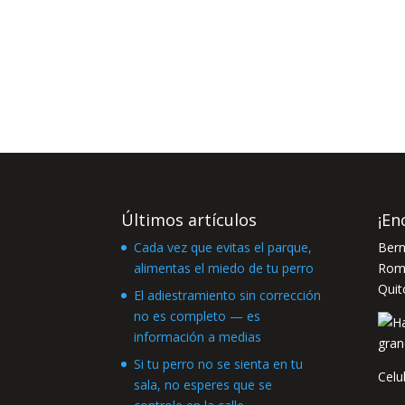
Últimos artículos
¡En
Cada vez que evitas el parque,
Bern
alimentas el miedo de tu perro
Romá
Quit
El adiestramiento sin corrección
no es completo — es
información a medias
Si tu perro no se sienta en tu
Celu
sala, no esperes que se