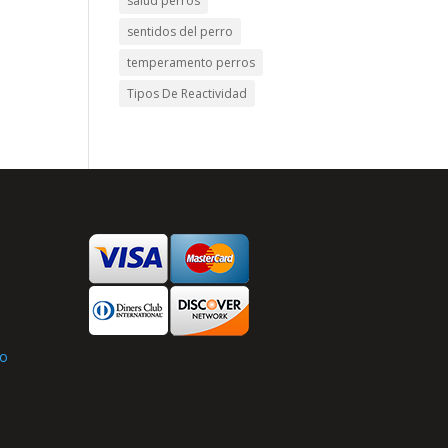
salud perros
sentidos del perro
temperamento perros
Tipos De Reactividad
s
to