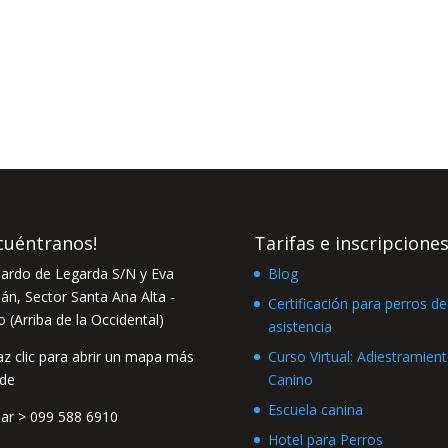
cuéntranos!
Tarifas e inscripcione
ardo de Legarda S/N y Eva
Blog
n, Sector Santa Ana Alta -
Certificación para perros de
o (Arriba de la Occidental)
asistencia
Curso Virtual: Adiestramien
Canino
Escuela canina
lar >
099 588 6910
Hotel para Perros