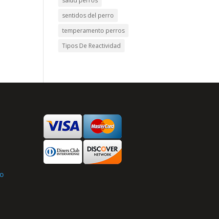
salud perros
sentidos del perro
temperamento perros
Tipos De Reactividad
s
to