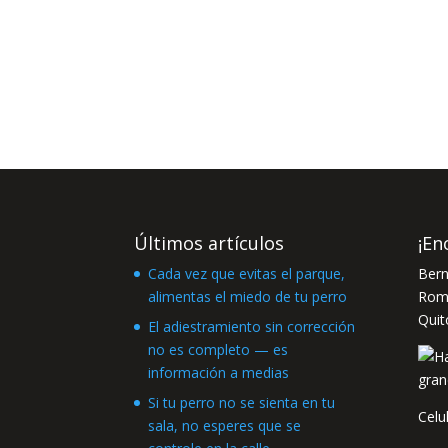
Últimos artículos
¡En
Cada vez que evitas el parque,
Bern
alimentas el miedo de tu perro
Romá
Quit
El adiestramiento sin corrección
no es completo — es
información a medias
Si tu perro no se sienta en tu
Celu
sala, no esperes que se