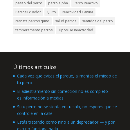
paseo del perro
perro alpha
Perro Reactivo
Perros Ecuador
Quito
Reactividad Canina
rescate perros quito
salud perros
sentidos del perro
temperamento perros
Tipos De Reactividad
Últimos artículos
Cada vez que evitas el parque, alimentas el miedo de
tu perro
El adiestramiento sin corrección no es completo —
es información a medias
Si tu perro no se sienta en tu sala, no esperes que se
controle en la calle
Estás tratando como niño a un depredador — y por
eso no funciona nada