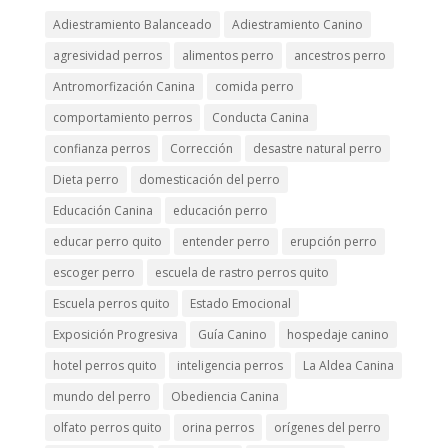
Adiestramiento Balanceado
Adiestramiento Canino
agresividad perros
alimentos perro
ancestros perro
Antromorfización Canina
comida perro
comportamiento perros
Conducta Canina
confianza perros
Corrección
desastre natural perro
Dieta perro
domesticación del perro
Educación Canina
educación perro
educar perro quito
entender perro
erupción perro
escoger perro
escuela de rastro perros quito
Escuela perros quito
Estado Emocional
Exposición Progresiva
Guía Canino
hospedaje canino
hotel perros quito
inteligencia perros
La Aldea Canina
mundo del perro
Obediencia Canina
olfato perros quito
orina perros
orígenes del perro