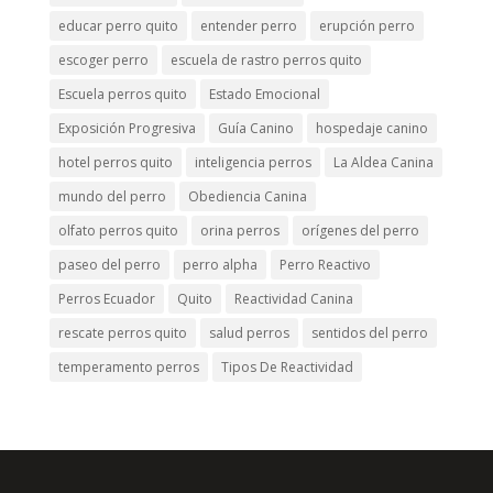
educar perro quito
entender perro
erupción perro
escoger perro
escuela de rastro perros quito
Escuela perros quito
Estado Emocional
Exposición Progresiva
Guía Canino
hospedaje canino
hotel perros quito
inteligencia perros
La Aldea Canina
mundo del perro
Obediencia Canina
olfato perros quito
orina perros
orígenes del perro
paseo del perro
perro alpha
Perro Reactivo
Perros Ecuador
Quito
Reactividad Canina
rescate perros quito
salud perros
sentidos del perro
temperamento perros
Tipos De Reactividad