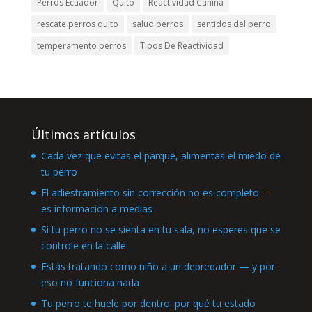
Perros Ecuador
Quito
Reactividad Canina
rescate perros quito
salud perros
sentidos del perro
temperamento perros
Tipos De Reactividad
Últimos artículos
Cada vez que evitas el parque, alimentas el miedo de
tu perro
El adiestramiento sin corrección no es completo —
es información a medias
Si tu perro no se sienta en tu sala, no esperes que se
controle en la calle
Estás tratando como niño a un depredador — y por
eso no funciona nada
Tu perro te huele por dentro: por qué tu estado