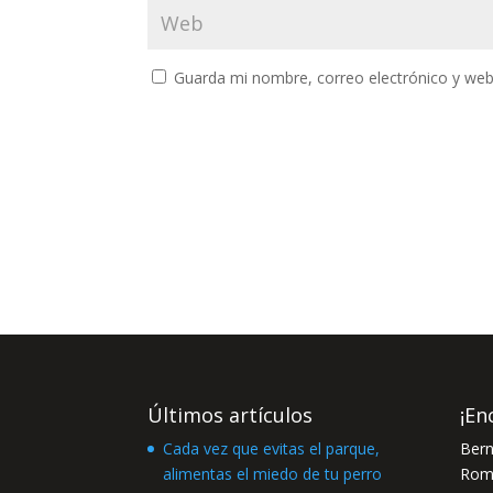
Guarda mi nombre, correo electrónico y web
Últimos artículos
¡En
Cada vez que evitas el parque,
Bern
alimentas el miedo de tu perro
Romá