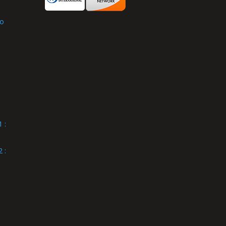
to
 :
 :