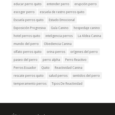
educar perro quito
entender perro
erupción perro
escoger perro
escuela de rastro perros quito
Escuela perros quito
Estado Emocional
Exposición Progresiva
Guía Canino
hospedaje canino
hotel perros quito
inteligencia perros
La Aldea Canina
mundo del perro
Obediencia Canina
olfato perros quito
orina perros
orígenes del perro
paseo del perro
perro alpha
Perro Reactivo
Perros Ecuador
Quito
Reactividad Canina
rescate perros quito
salud perros
sentidos del perro
temperamento perros
Tipos De Reactividad