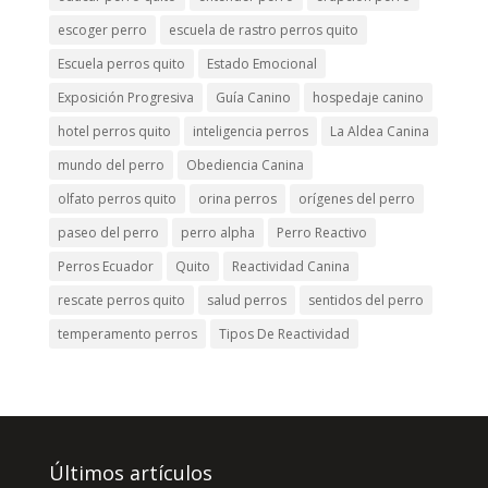
escoger perro
escuela de rastro perros quito
Escuela perros quito
Estado Emocional
Exposición Progresiva
Guía Canino
hospedaje canino
hotel perros quito
inteligencia perros
La Aldea Canina
mundo del perro
Obediencia Canina
olfato perros quito
orina perros
orígenes del perro
paseo del perro
perro alpha
Perro Reactivo
Perros Ecuador
Quito
Reactividad Canina
rescate perros quito
salud perros
sentidos del perro
temperamento perros
Tipos De Reactividad
Últimos artículos