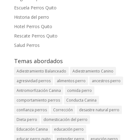
Escuela Perros Quito
Historia del perro
Hotel Perros Quito
Rescate Perros Quito
Salud Perros
Temas abordados
Adiestramiento Balanceado
Adiestramiento Canino
agresividad perros
alimentos perro
ancestros perro
Antromorfización Canina
comida perro
comportamiento perros
Conducta Canina
confianza perros
Corrección
desastre natural perro
Dieta perro
domesticación del perro
Educación Canina
educación perro
educar perro quito
entender perro
erupción perro